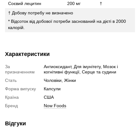
Соєвий лецитин
200 мг
†
† Добову потребу не визначено
* Відсоток від добової потреби заснований на дієті в 2000
калорій.
Характеристики
За
Антиоксидант, Для імунітету, Мозок і
призначенням
когнітивні функції, Серце та судини
Стать
Чоловіки, Жінки
Форма випуску
Капсули
Країна
США
Бренд
Now Foods
Відгуки