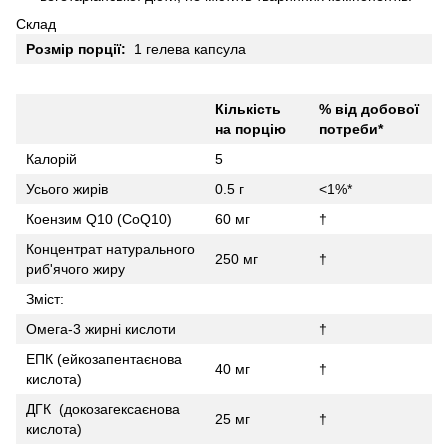
Склад
Розмір порції:
1 гелева капсула
Кількість
% від добової
на порцію
потреби*
Калорій
5
Усього жирів
0.5 г
<1%*
Коензим Q10 (CoQ10)
60 мг
†
Концентрат натурального
250 мг
†
риб'ячого жиру
Зміст:
Омега-3 жирні кислоти
†
ЕПК (ейкозапентаєнова
40 мг
†
кислота)
ДГК (докозагексаєнова
25 мг
†
кислота)