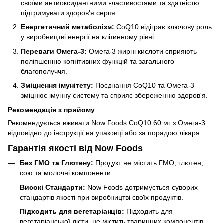
своїми антиоксидантними властивостями та здатністю
підтримувати здоров'я серця.
Енергетичний метаболізм:
CoQ10 відіграє ключову роль
у виробництві енергії на клітинному рівні.
Переваги Омега-3:
Омега-3 жирні кислоти сприяють
поліпшенню когнітивних функцій та загального
благополуччя.
Зміцнення імунітету:
Поєднання CoQ10 та Омега-3
зміцнює імунну систему та сприяє збереженню здоров'я.
Рекомендація з прийому
Рекомендується вживати Now Foods CoQ10 60 мг з Омега-3
відповідно до інструкції на упаковці або за порадою лікаря.
Гарантія якості від Now Foods
Без ГМО та Глютену:
Продукт не містить ГМО, глютен,
сою та молочні компоненти.
Високі Стандарти:
Now Foods дотримується суворих
стандартів якості при виробництві своїх продуктів.
Підходить для вегетаріанців:
Підходить для
вегетаріанської дієти, не містить тваринних компонентів.