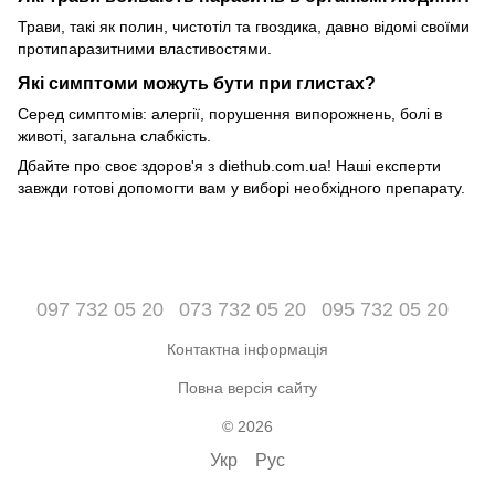
Трави, такі як полин, чистотіл та гвоздика, давно відомі своїми
протипаразитними властивостями.
Які симптоми можуть бути при глистах?
Серед симптомів: алергії, порушення випорожнень, болі в
животі, загальна слабкість.
Дбайте про своє здоров'я з diethub.com.ua! Наші експерти
завжди готові допомогти вам у виборі необхідного препарату.
097 732 05 20
073 732 05 20
095 732 05 20
Контактна інформація
Повна версія сайту
© 2026
Укр
Рус