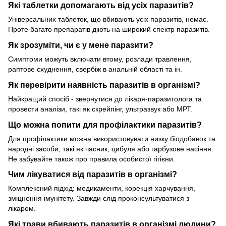
Які таблетки допомагають від усіх паразитів?
Універсальних таблеток, що вбивають усіх паразитів, немає.
Проте багато препаратів діють на широкий спектр паразитів.
Як зрозуміти, чи є у мене паразити?
Симптоми можуть включати втому, розлади травлення,
раптове схуднення, свербіж в анальній області та ін.
Як перевірити наявність паразитів в організмі?
Найкращий спосіб - звернутися до лікаря-паразитолога та
провести аналізи, такі як скрейпінг, ультразвук або МРТ.
Що можна попити для профілактики паразитів?
Для профілактики можна використовувати низку біодобавок та
народні засоби, такі як часник, цибуля або гарбузове насіння.
Не забувайте також про правила особистої гігієни.
Чим лікуватися від паразитів в організмі?
Комплексний підхід: медикаменти, корекція харчування,
зміцнення імунітету. Завжди слід проконсультуватися з
лікарем.
Які трави вбивають паразитів в організмі людини?