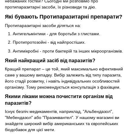
небажаних гостей? Сьогодні ми розповімо про
протипаразитарні засоби, їх різновиди та дію.
Які бувають Протипаразитарні препарати?
Протипаразитарні засоби діляться на:
Антигельмінтики - для боротьби з глистами.
Протипротозойні - від найпростіших.
Антимікробні - проти бактерій та інших мікроорганізмів.
Який найкращий засіб від паразитів?
Кращий препарат – це той, який максимально ефективний
саме у вашому випадку. Вибір залежить від типу паразита,
його стадії розвитку, і навіть індивідуальних особливостей
організму. Тому рекомендується консультація з фахівцем.
Якими ліками можна почистити організм від
паразитів?
Існує безліч медикаментів, наприклад, "Альбендазол",
"Мебендазол" або "Празиквантел". У нашому магазині ви
знайдете широкий вибір американських та європейських
біодобавок для цієї мети.