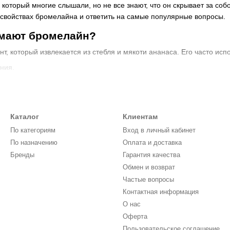
 который многие слышали, но не все знают, что он скрывает за соб
 свойствах бромелайна и ответить на самые популярные вопросы.
имают бромелайн?
, который извлекается из стебля и мякоти ананаса. Его часто исп
ния.
ий и отеков.
я сердца.
ии после травм и операций.
Каталог
Клиентам
мелайн?
Хотя бромелайн традиционно ассоциируется с ананасом, е
По категориям
Вход в личный кабинет
фрукта.
По назначению
Оплата и доставка
Бренды
Гарантия качества
н?
Важно помнить, что не все могут безопасно принимать бромелайн
Обмен и возврат
ящим женщинам.
Частые вопросы
а ананас.
Контактная информация
вотечения или нарушения свертываемости крови.
О нас
Оферта
елайн?
Лучшее время для приема зависит от цели использования.
Пользовательское соглашение