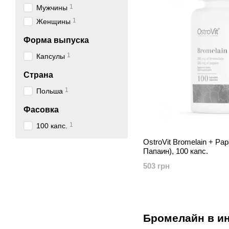
1
Мужчины
1
Женщины
Форма выпуска
1
Капсулы
Страна
1
Польша
Фасовка
1
100 капс.
OstroVit Bromelain + Pa
Папаин), 100 капс.
503 грн
Бромелайн в ин