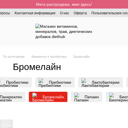
Мега распродажа, жми здесь!
опросы
Контактная информация
О нас
Оферта
Пользовательское со
По категориям
Ферменты и пробиотики
Бромелайн
Бромелайн
Пробиотики
Пребиотики
Лактобактерии
Панкреатин
Бромелайн
Папаин
Био