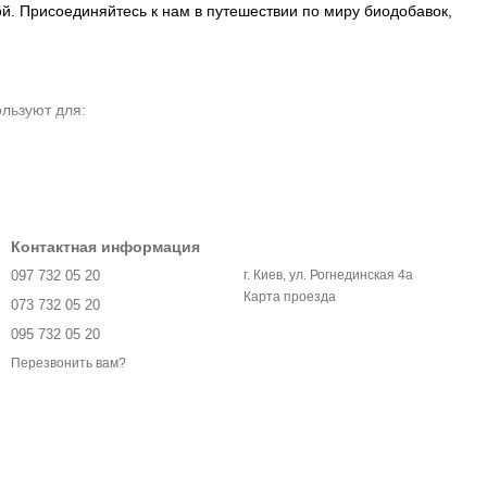
ой. Присоединяйтесь к нам в путешествии по миру биодобавок,
ользуют для:
Контактная информация
го также можно найти в добавках и препаратах,
097 732 05 20
г. Киев, ул. Рогнединская 4а
Карта проезда
073 732 05 20
. Это относится к:
095 732 05 20
Перезвонить вам?
 Если вам нужна помощь в пищеварении, принимайте его с