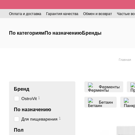
Перейти к основному контенту
Оплата и доставка
Гарантия качества
Обмен и возврат
Частые в
По категориям
По назначению
Бренды
Главная
Ферменты
Бренд
1
OstroVit
Бетаин
По назначению
1
Для пищеварения
Пол