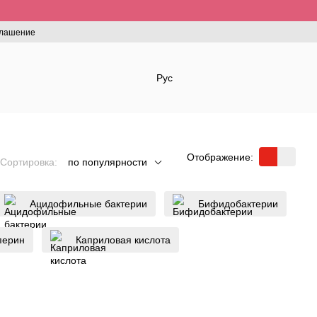
глашение
Рус
Отображение:
Сортировка:
по популярности
Ацидофильные бактерии
Бифидобактерии
перин
Каприловая кислота