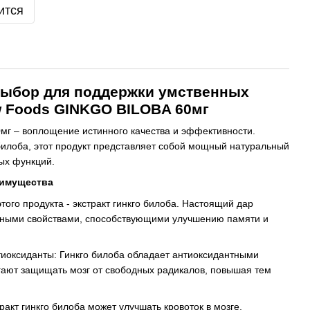
ится
ыбор для поддержки умственных
w Foods GINKGO BILOBA 60мг
г – воплощение истинного качества и эффективности.
билоба, этот продукт представляет собой мощный натуральный
ых функций.
еимущества
того продукта - экстракт гинкго билоба. Настоящий дар
ьными свойствами, способствующими улучшению памяти и
иоксиданты: Гинкго билоба обладает антиоксидантными
гают защищать мозг от свободных радикалов, повышая тем
ракт гинкго билоба может улучшать кровоток в мозге,