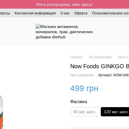
Мега распродажа, жми здесь!
опросы
Контактная информация
О нас
Оферта
Пользовательское со
Главная
По назначению
Мозг и
Now Foods GINKGO BIL
Нет в наличии
Артикул: NOW-046
499 грн
Фасовка
60 вег. капс.
120 вег. капс.