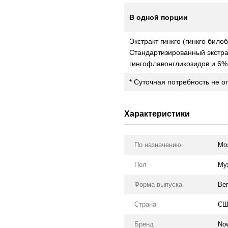
В одной порции
Экстракт гинкго (гинкго билоба
Стандартизированный экстра
гингофлавонгликозидов и 6%
* Суточная потребность не о
Характеристики
По назначению
Мо
Пол
Му
Форма выпуска
Ве
Страна
СШ
Бренд
No