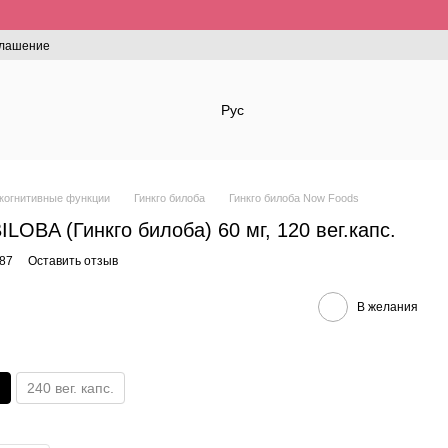
глашение
Рус
 когнитивные функции
Гинкго билоба
Гинкго билоба Now Foods
OBA (Гинкго билоба) 60 мг, 120 вег.капс.
87
Оставить отзыв
В желания
240 вег. капс.