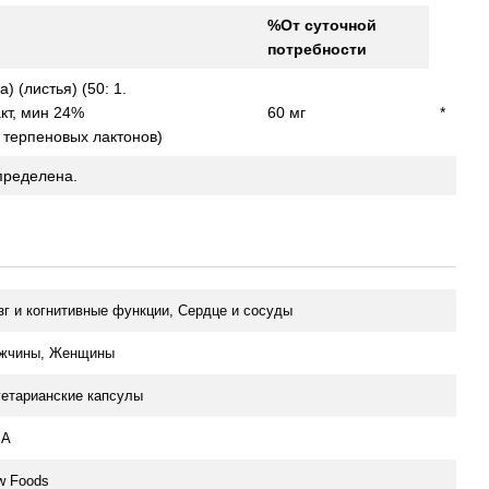
%От суточной
потребности
) (листья) (50: 1.
кт, мин 24%
60 мг
*
 терпеновых лактонов)
пределена.
зг и когнитивные функции, Сердце и сосуды
жчины, Женщины
гетарианские капсулы
А
w Foods