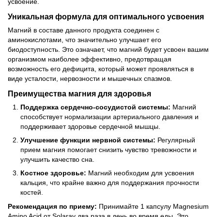
усвоение.
Уникальная формула для оптимального усвоения
Магний в составе данного продукта соединен с
аминокислотами, что значительно улучшает его
биодоступность. Это означает, что магний будет усвоен вашим
организмом наиболее эффективно, предотвращая
возможность его дефицита, который может проявляться в
виде усталости, нервозности и мышечных спазмов.
Преимущества магния для здоровья
Поддержка сердечно-сосудистой системы:
Магний
способствует нормализации артериального давления и
поддерживает здоровье сердечной мышцы.
Улучшение функции нервной системы:
Регулярный
прием магния помогает снизить чувство тревожности и
улучшить качество сна.
Костное здоровье:
Магний необходим для усвоения
кальция, что крайне важно для поддержания прочности
костей.
Рекомендация по приему:
Принимайте 1 капсулу Magnesium
Amino Acid от Solaray два раза в день во время еды. Это