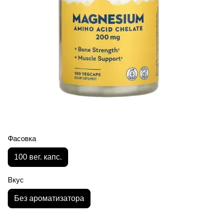
Фасовка
100 вег. капс.
Вкус
Без ароматизатора