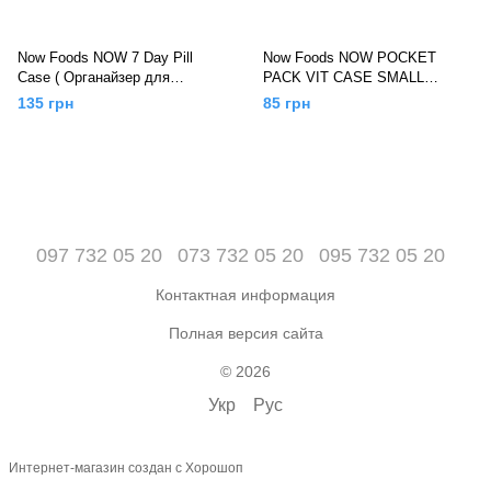
Now Foods NOW 7 Day Pill
Now Foods NOW POCKET
Case ( Органайзер для
PACK VIT CASE SMALL
таблеток 7 дней)
(Маленькая таблетница)
135 грн
85 грн
097 732 05 20
073 732 05 20
095 732 05 20
Контактная информация
Полная версия сайта
© 2026
Укр
Рус
Интернет-магазин создан с Хорошоп