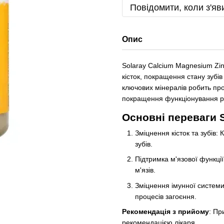
Повідомити, коли з'яв
Опис
Solaray Calcium Magnesium Zi
кісток, покращення стану зубів
ключових мінералів робить про
покращення функціонування рі
Основні переваги 
Зміцнення кісток та зубів: 
зубів.
Підтримка м'язової функції
м'язів.
Зміцнення імунної систем
процесів загоєння.
Рекомендація з прийому
: Пр
рекомендацією лікаря.