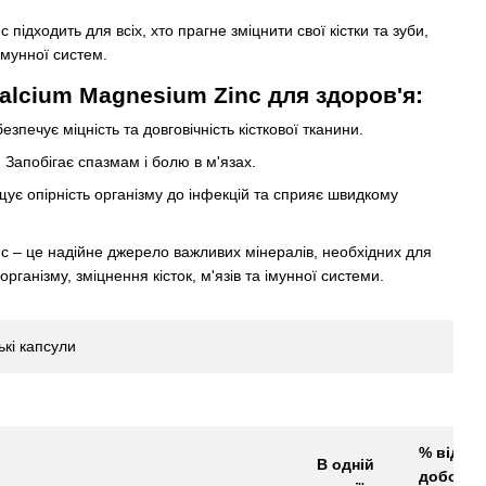
 підходить для всіх, хто прагне зміцнити свої кістки та зуби,
імунної систем.
alcium Magnesium Zinc для здоров'я
:
безпечує міцність та довговічність кісткової тканини.
: Запобігає спазмам і болю в м'язах.
щує опірність організму до інфекцій та сприяє швидкому
c – це надійне джерело важливих мінералів, необхідних для
рганізму, зміцнення кісток, м'язів та імунної системи.
ькі капсули
% від
В одній
добової