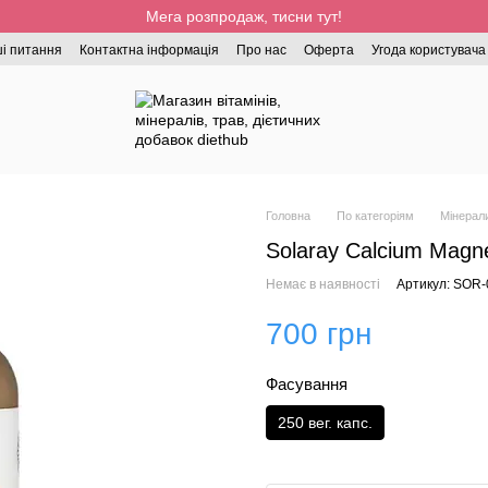
Мега розпродаж, тисни тут!
і питання
Контактна інформація
Про нас
Оферта
Угода користувача
Головна
По категоріям
Мінерал
Solaray Calcium Magne
Немає в наявності
Артикул: SOR
700 грн
Фасування
250 вег. капс.