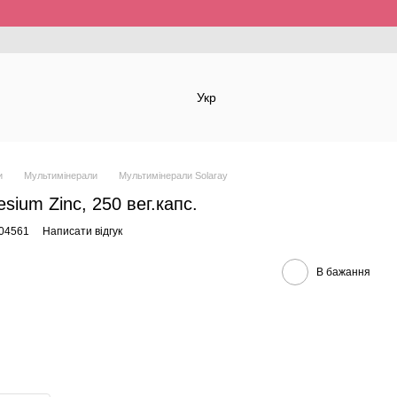
Укр
и
Мультимінерали
Мультимінерали Solaray
sium Zinc, 250 вег.капс.
-04561
Написати відгук
В бажання