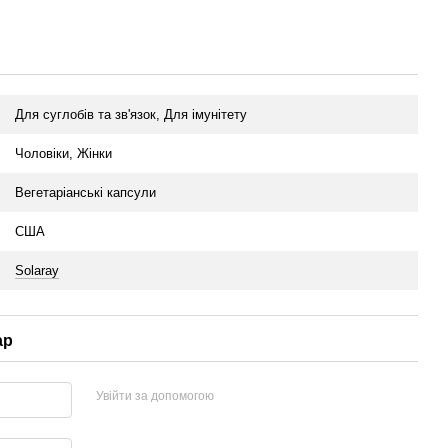
Для суглобів та зв'язок, Для імунітету
Чоловіки, Жінки
Вегетаріанські капсули
США
Solaray
ар
Увійти за допомогою