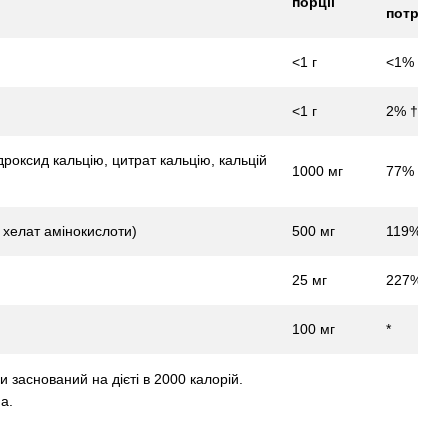
порції
потреби
<1 г
<1% †
<1 г
2% †
дроксид кальцію, цитрат кальцію, кальцій
1000 мг
77%
ю хелат амінокислоти)
500 мг
119%
25 мг
227%
100 мг
*
и заснований на дієті в 2000 калорій.
а.