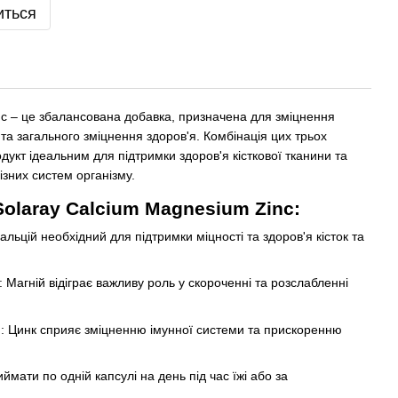
иться
nc – це збалансована добавка, призначена для зміцнення
 та загального зміцнення здоров'я. Комбінація цих трьох
дукт ідеальним для підтримки здоров'я кісткової тканини та
зних систем організму.
Solaray Calcium Magnesium Zinc
:
Кальцій необхідний для підтримки міцності та здоров'я кісток та
: Магній відіграє важливу роль у скороченні та розслабленні
и: Цинк сприяє зміцненню імунної системи та прискоренню
иймати по одній капсулі на день під час їжі або за