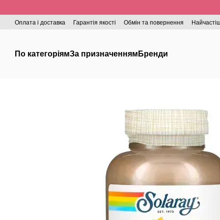
Перейти до основного контенту
Оплата і доставка
Гарантія якості
Обмін та повернення
Найчастіш
По категоріям
За призначенням
Бренди