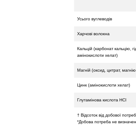
Усього вуглеводів
Харчові волокна
Кальцій (карбонат кальцію, гі
амінокислоти хелат)
Магній (оксид, цитрат, магні
Цинк (амінокислоти хелат)
Глутамінова кислота HCl
† Відсоток від добової потреб
*Добова потреба не визначен