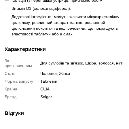
Кальцій (з черепашки устриці): приблизно 600 мг.
Вітамін D3 (холекальциферол).
Додаткові інгредієнти: можуть включати мікрокристалічну
целюлозу, рослинний стеарат магнію, рослинний
целюлозний покриття та інші речовини, що покращують
властивості таблетки або її смак.
Характеристики
За
Для суглобів та зв'язок, Шкіра, волосся, нігті
призначенням
Стать
Чоловіки, Жінки
Форма випуску
Таблетки
Країна
США
Бренд
Solgar
Відгуки