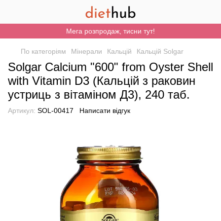
Мега розпродаж, тисни тут!
По категоріям
Мінерали
Кальцій
Кальцій Solgar
Solgar Calcium "600" from Oyster Shell
with Vitamin D3 (Кальцій з раковин
устриць з вітаміном Д3), 240 таб.
Артикул:
SOL-00417
Написати відгук