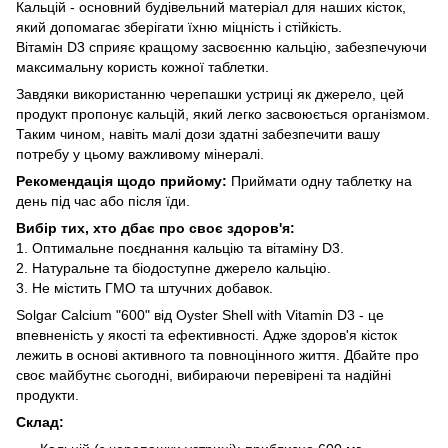
Кальцій - основний будівельний матеріал для наших кісток,
який допомагає зберігати їхню міцність і стійкість.
Вітамін D3 сприяє кращому засвоєнню кальцію, забезпечуючи
максимальну користь кожної таблетки.
Завдяки використанню черепашки устриці як джерело, цей
продукт пропонує кальцій, який легко засвоюється організмом.
Таким чином, навіть малі дози здатні забезпечити вашу
потребу у цьому важливому мінералі.
Рекомендація щодо прийому:
Приймати одну таблетку на
день під час або після їди.
Вибір тих, хто дбає про своє здоров'я:
1. Оптимальне поєднання кальцію та вітаміну D3.
2. Натуральне та біодоступне джерело кальцію.
3. Не містить ГМО та штучних добавок.
Solgar Calcium "600" від Oyster Shell with Vitamin D3 - це
впевненість у якості та ефективності. Адже здоров'я кісток
лежить в основі активного та повноцінного життя. Дбайте про
своє майбутнє сьогодні, вибираючи перевірені та надійні
продукти.
Склад: