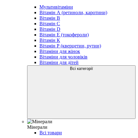
Мультивітаміни
Вітамін А (ретиноли, каротини)
Вітамін В
Вітамін С
Вітамін D
Вітамін Е (токофероли)
Вітамін К
Вітамін Р (кверцетин, рутин)
Вітаміни для жінок
Вітаміни для чоловіків
Вітаміни для дітей
Всі категорії
Мінерали
Всі товари