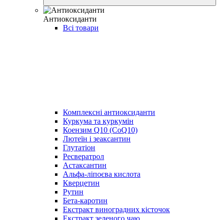
Антиоксиданти
Всі товари
Комплексні антиоксиданти
Куркума та куркумін
Коензим Q10 (CoQ10)
Лютеїн і зеаксантин
Глутатіон
Ресвератрол
Астаксантин
Альфа-ліпоєва кислота
Кверцетин
Рутин
Бета-каротин
Екстракт виноградних кісточок
Екстракт зеленого чаю