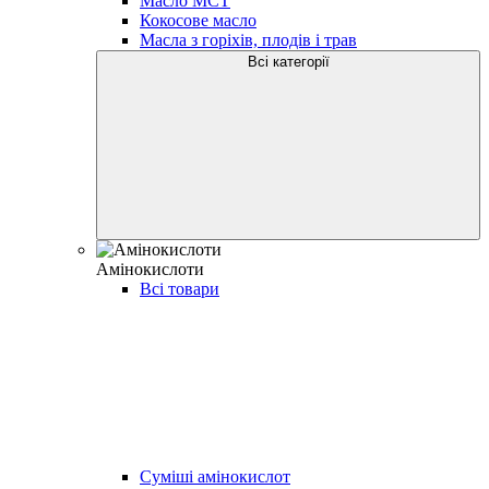
Масло МСТ
Кокосове масло
Масла з горіхів, плодів і трав
Всі категорії
Амінокислоти
Всі товари
Суміші амінокислот