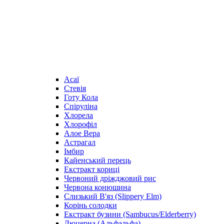
Асаї
Стевія
Готу Кола
Спіруліна
Хлорела
Хлорофіл
Алое Вера
Астрагал
Імбир
Кайенський перець
Екстракт кориці
Червоний дріжджовий рис
Червона конюшина
Слизький В'яз (Slippery Elm)
Корінь солодки
Екстракт бузини (Sambucus/Elderberry)
Люцерна (Альфальфа)