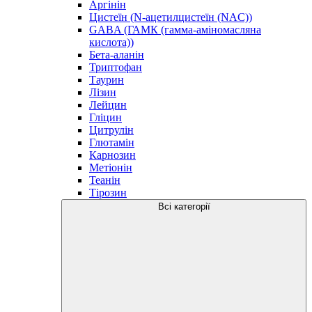
Аргінін
Цистеїн (N-ацетилцистеїн (NAC))
GABA (ГАМК (гамма-аміномасляна
кислота))
Бета-аланін
Триптофан
Таурин
Лізин
Лейцин
Гліцин
Цитрулін
Глютамін
Карнозин
Метіонін
Теанін
Тірозин
Всі категорії