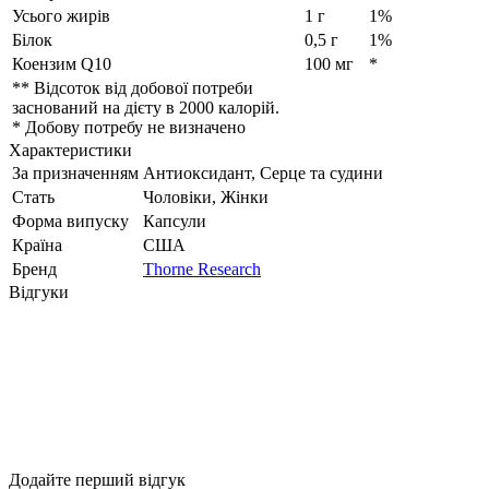
Усього жирів
1 г
1%
Білок
0,5 г
1%
Коензим Q10
100 мг
*
** Відсоток від добової потреби
заснований на дієту в 2000 калорій.
* Добову потребу не визначено
Характеристики
За призначенням
Антиоксидант, Серце та судини
Стать
Чоловіки, Жінки
Форма випуску
Капсули
Країна
США
Бренд
Thorne Research
Відгуки
Додайте перший відгук