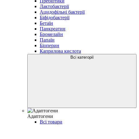
Пребіотики
Лактобактерії
Ацидофільні бактерії
Біфідобактерії
Бетаїн
Панкреатин
Бромелайн
Папаїн
Біоперин
Каприлова кислота
Всі категорії
Адаптогени
Всі товари