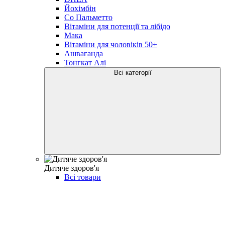
Йохімбін
Со Пальметто
Вітаміни для потенції та лібідо
Мака
Вітаміни для чоловіків 50+
Ашваганда
Тонгкат Алі
Всі категорії
Дитяче здоров'я
Всі товари