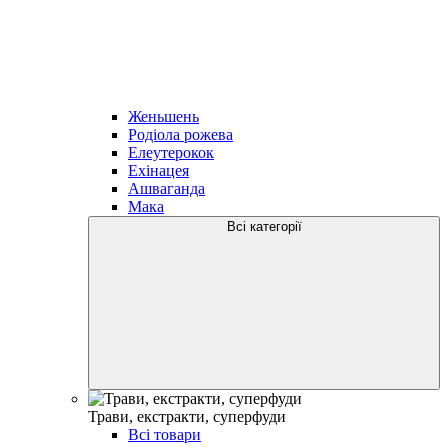
Женьшень
Родіола рожева
Елеутерокок
Ехінацея
Ашваганда
Мака
Всі категорії
Трави, екстракти, суперфуди
Всі товари