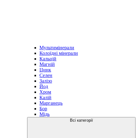
Мультимінерали
Колоїдні мінерали
Кальцій
Магній
Цинк
Селен
Залізо
Йод
Хром
Калій
Марганець
Бор
Мідь
Всі категорії