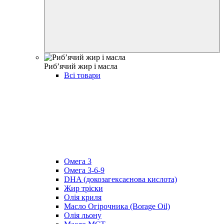
Рибʼячий жир і масла
Всі товари
Омега 3
Омега 3-6-9
DHA (докозагексаєнова кислота)
Жир тріски
Олія криля
Масло Огірочника (Borage Oil)
Олія льону