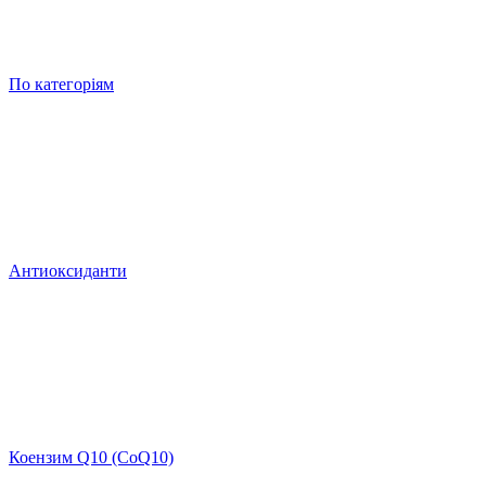
По категоріям
Антиоксиданти
Коензим Q10 (CoQ10)