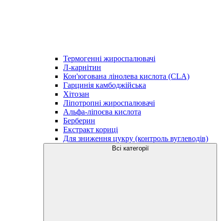
Термогенні жироспалювачі
Л-карнітин
Кон'югована лінолева кислота (CLA)
Гарцинія камбоджійська
Хітозан
Ліпотропні жироспалювачі
Альфа-ліпоєва кислота
Берберин
Екстракт кориці
Для зниження цукру (контроль вуглеводів)
Всі категорії