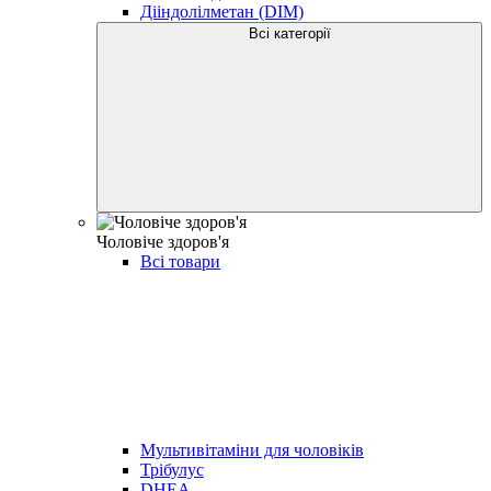
Дііндолілметан (DIM)
Всі категорії
Чоловіче здоров'я
Всі товари
Мультивітаміни для чоловіків
Трібулус
DHEA