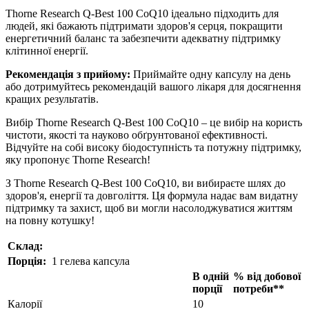
Thorne Research Q-Best 100 CoQ10 ідеально підходить для
людей, які бажають підтримати здоров'я серця, покращити
енергетичний баланс та забезпечити адекватну підтримку
клітинної енергії.
Рекомендація з прийому:
Приймайте одну капсулу на день
або дотримуйтесь рекомендацій вашого лікаря для досягнення
кращих результатів.
Вибір Thorne Research Q-Best 100 CoQ10 – це вибір на користь
чистоти, якості та науково обґрунтованої ефективності.
Відчуйте на собі високу біодоступність та потужну підтримку,
яку пропонує Thorne Research!
З Thorne Research Q-Best 100 CoQ10, ви вибираєте шлях до
здоров'я, енергії та довголіття. Ця формула надає вам видатну
підтримку та захист, щоб ви могли насолоджуватися життям
на повну котушку!
Склад:
Порція:
1 гелева капсула
В одній
% від добової
порції
потреби**
Калорії
10