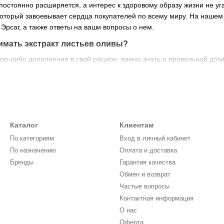
остоянно расширяется, а интерес к здоровому образу жизни не уга
 который завоевывает сердца покупателей по всему миру. На нашем 
Эрсаг, а также ответы на ваши вопросы о нем.
имать экстракт листьев оливы?
ое-либо дополнение в свой рацион, важно знать о правильной доз
екомендуемая доза экстракта листьев оливы колеблется от 500 до
ли советам специалиста.
ракт лучше всего принимать во время или после приема пищи.
 курса:
Хотя многие люди замечают улучшение здоровья уже спус
Каталог
Клиентам
оторого обычно составляет от 1 до 3 месяцев.
По категориям
Вход в личный кабинет
истьев оливы Эрсаг?
По назначению
Оплата и доставка
Эрсаг — это не просто еще одна добавка. Он обладает многими по
Бренды
Гарантия качества
войства.
Благодаря компонентам, таким как олеуропеин, экстракт
Обмен и возврат
ки организма.
Частые вопросы
Контактная информация
й системы.
Экстракт может помочь укрепить ваш иммунитет и защ
О нас
.
Некоторые исследования показывают, что экстракт листьев оливы
Оферта