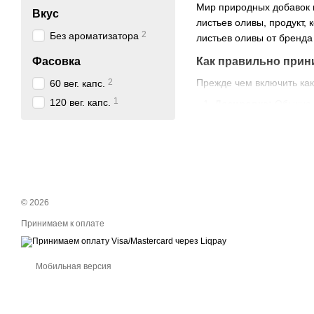
Мир природных добавок п
Вкус
листьев оливы, продукт,
2
Без ароматизатора
листьев оливы от бренда 
Фасовка
Как правильно прин
2
Прежде чем включить как
60 вег. капс.
1
120 вег. капс.
Дозировка:
Обычно р
упаковке продукта и
Время приема:
Экст
Продолжительность
курс, длительность к
Для чего экстракт л
© 2026
Экстракт листьев оливы 
Принимаем к оплате
Антиоксидантные с
могут повредить клет
Мобильная версия
Поддержка иммунно
Регуляция давления