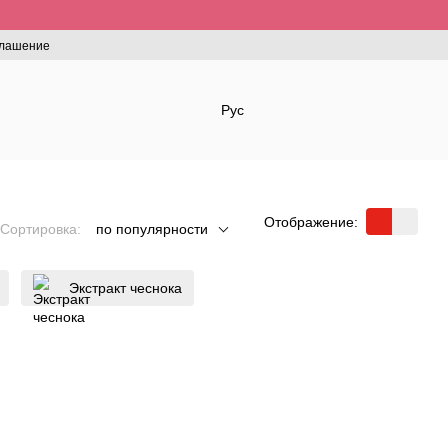
глашение
Рус
Отображение:
Сортировка:
по популярности
Экстракт чеснока