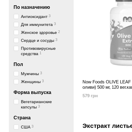
По назначению
3
Антиоксидант
3
Для иммунитета
2
Женское здоровье
3
Сердце и сосуды
Противовирусные
1
средства
Пол
3
Мужчины
3
Женщины
Now Foods OLIVE LEAF 
оливи) 500 мг, 120 вег.ка
Форма выпуска
579 грн
Вегетарианские
3
капсулы
Страна
Экстракт листь
3
США