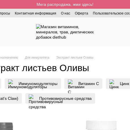
Мега распродажа, жми здесь!
опросы
Контактная информация
О нас
Оферта
Пользовательское со
 назначению
Для иммунитета
Экстракт листьев Оливы
тракт листьев Оливы
Иммуномодуляторы
Витамин С
Цинк
at's Claw)
Противовирусные средства