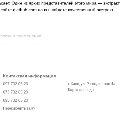
сает. Один из ярких представителей этого мира — экстракт
сайте diethub.com.ua вы найдете качественный экстракт
ировке и применении.
 1000 мг в день. Однако, всегда следуйте рекомендациям на
тя несколько дней приема, рекомендуется проходить полный
Контактная информация
097 732 05 20
г. Киев, ул. Рогнединская 4а
Карта проезда
073 732 05 20
лезными свойствами:
095 732 05 20
 способствует борьбе со свободными радикалами, которые
Перезвонить вам?
итить организм от различных болезней.
 может помочь в регуляции кровяного давления.