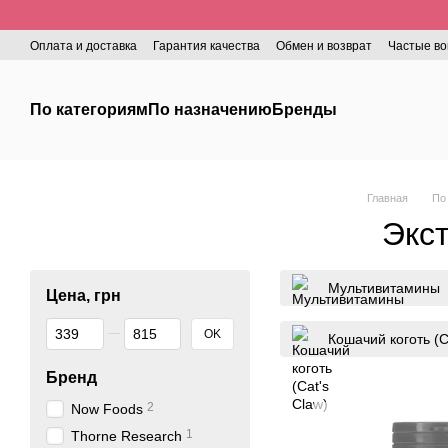
Перейти к основному контенту
Оплата и доставка
Гарантия качества
Обмен и возврат
Частые в
По категориям
По назначению
Бренды
Главная
По
Экс
Мультивитамины
Цена, грн
От Цена, грн
До Цена, грн
OK
Кошачий коготь (C
Бренд
2
Now Foods
1
Thorne Research