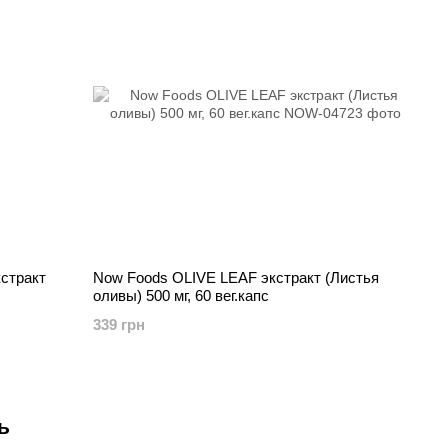
кстракт
Now Foods OLIVE LEAF экстракт (Листья
оливы) 500 мг, 60 вег.капс
339 грн
ь