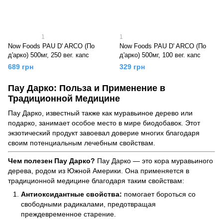
1
1
Now Foods PAU D' ARCO (По
Now Foods PAU D' ARCO (По
д'арко) 500мг, 250 вег. капс
д'арко) 500мг, 100 вег. капс
689 грн
329 грн
Пау Дарко: Польза и Применение в
Традиционной Медицине
Пау Дарко, известный также как муравьиное дерево или
подарко, занимает особое место в мире биодобавок. Этот
экзотический продукт завоевал доверие многих благодаря
своим потенциальным лечебным свойствам.
Чем полезен Пау Дарко?
Пау Дарко — это кора муравьиного
дерева, родом из Южной Америки. Она применяется в
традиционной медицине благодаря таким свойствам:
Антиоксидантные свойства:
помогает бороться со
свободными радикалами, предотвращая
преждевременное старение.