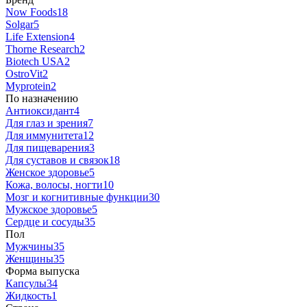
Now Foods
18
Solgar
5
Life Extension
4
Thorne Research
2
Biotech USA
2
OstroVit
2
Myprotein
2
По назначению
Антиоксидант
4
Для глаз и зрения
7
Для иммунитета
12
Для пищеварения
3
Для суставов и связок
18
Женское здоровье
5
Кожа, волосы, ногти
10
Мозг и когнитивные функции
30
Мужское здоровье
5
Сердце и сосуды
35
Пол
Мужчины
35
Женщины
35
Форма выпуска
Капсулы
34
Жидкость
1