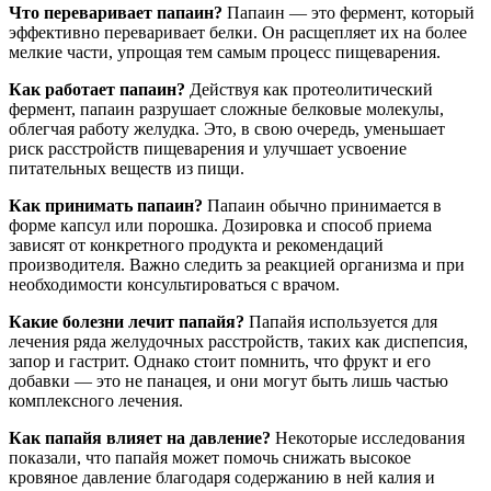
Что переваривает папаин?
Папаин — это фермент, который
эффективно переваривает белки. Он расщепляет их на более
мелкие части, упрощая тем самым процесс пищеварения.
Как работает папаин?
Действуя как протеолитический
фермент, папаин разрушает сложные белковые молекулы,
облегчая работу желудка. Это, в свою очередь, уменьшает
риск расстройств пищеварения и улучшает усвоение
питательных веществ из пищи.
Как принимать папаин?
Папаин обычно принимается в
форме капсул или порошка. Дозировка и способ приема
зависят от конкретного продукта и рекомендаций
производителя. Важно следить за реакцией организма и при
необходимости консультироваться с врачом.
Какие болезни лечит папайя?
Папайя используется для
лечения ряда желудочных расстройств, таких как диспепсия,
запор и гастрит. Однако стоит помнить, что фрукт и его
добавки — это не панацея, и они могут быть лишь частью
комплексного лечения.
Как папайя влияет на давление?
Некоторые исследования
показали, что папайя может помочь снижать высокое
кровяное давление благодаря содержанию в ней калия и