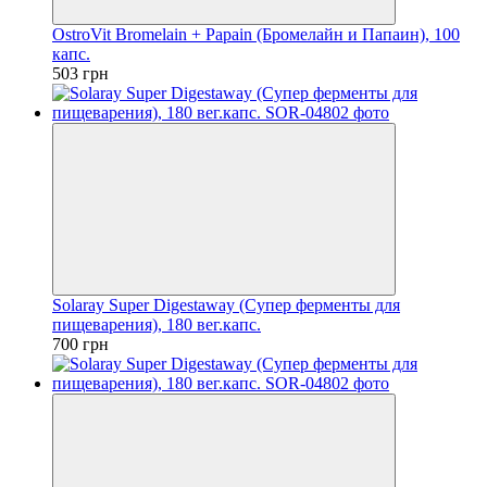
OstroVit Bromelain + Papain (Бромелайн и Папаин), 100
капс.
503 грн
Solaray Super Digestaway (Супер ферменты для
пищеварения), 180 вег.капс.
700 грн