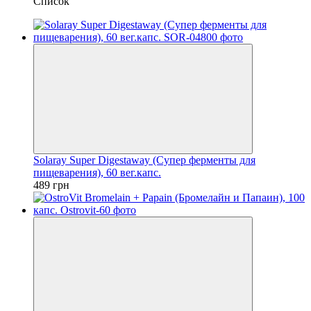
Список
Solaray Super Digestaway (Супер ферменты для
пищеварения), 60 вег.капс.
489 грн