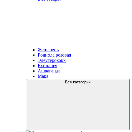
Женьшень
Родиола розовая
Элеутерококк
Ехинацея
Ашваганда
Мака
Все категории