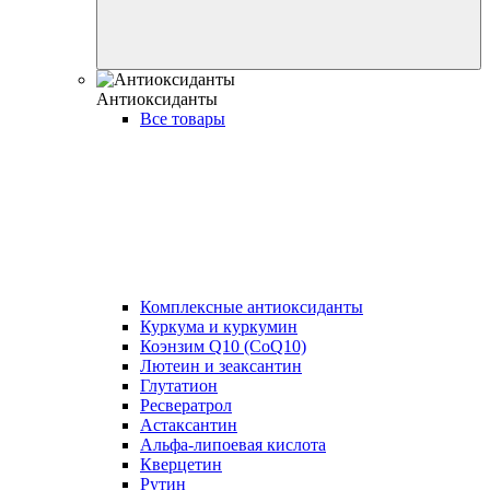
Антиоксиданты
Все товары
Комплексные антиоксиданты
Куркума и куркумин
Коэнзим Q10 (CoQ10)
Лютеин и зеаксантин
Глутатион
Ресвератрол
Астаксантин
Альфа-липоевая кислота
Кверцетин
Рутин