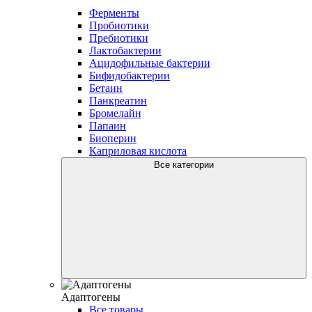
Ферменты
Пробиотики
Пребиотики
Лактобактерии
Ацидофильные бактерии
Бифидобактерии
Бетаин
Панкреатин
Бромелайн
Папаин
Биоперин
Каприловая кислота
Все категории
Адаптогены
Все товары