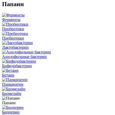
Папаин
Ферменты
Пробиотики
Пребиотики
Лактобактерии
Ацидофильные бактерии
Бифидобактерии
Бетаин
Панкреатин
Бромелайн
Папаин
Биоперин