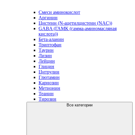
Смеси аминокислот
Аргинин
Цистеин (N-ацетилцистеин (NAC))
GABA (ГАМК (гамма-аминомасляная
кислота))
Бета-аланин
Триптофан
Таурин
Лизин
Лейцин
Глицин
Цитрулин
Глютамин
Карнозин
Метионин
Теанин
Тирозин
Все категории