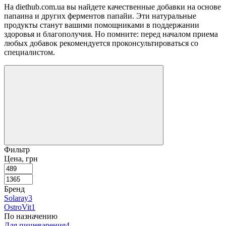
На diethub.com.ua вы найдете качественные добавки на основе
папаина и других ферментов папайи. Эти натуральные
продукты станут вашими помощниками в поддержании
здоровья и благополучия. Но помните: перед началом приема
любых добавок рекомендуется проконсультироваться со
специалистом.
Фильтр
Цена, грн
Бренд
Solaray
3
OstroVit
1
По назначению
Для пищеварения
4