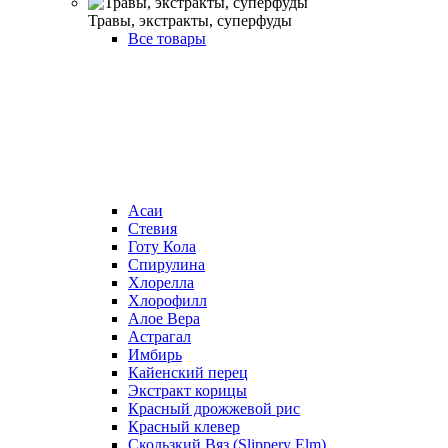
Травы, экстракты, суперфуды
Все товары
Асаи
Стевия
Готу Кола
Спирулина
Хлорелла
Хлорофилл
Алое Вера
Астрагал
Имбирь
Кайенский перец
Экстракт корицы
Красный дрожжевой рис
Красный клевер
Скользкий Вяз (Slippery Elm)