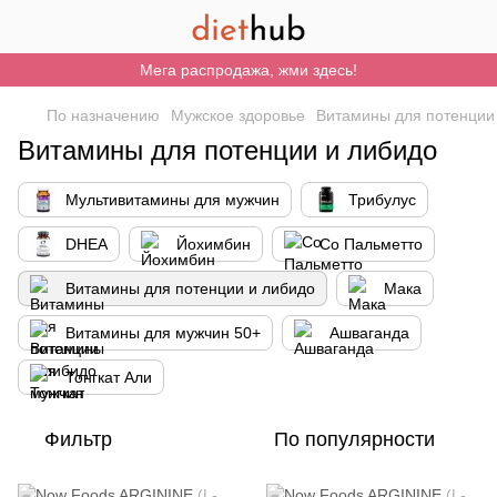
Мега распродажа, жми здесь!
По назначению
Мужское здоровье
Витамины для потенции
Витамины для потенции и либидо
Мультивитамины для мужчин
Трибулус
DHEA
Йохимбин
Со Пальметто
Витамины для потенции и либидо
Мака
Витамины для мужчин 50+
Ашваганда
Тонгкат Али
Фильтр
По популярности