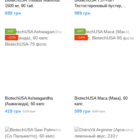
BiotechUSA Tribulus Maximus
BiotechUSA TST+GH
1500 мг, 90 таб.
Тестостероновый бустер,
апельсин, 300 г
699 грн
989 грн
ХИТ
ХИТ
−22%
−14%
BiotechUSA Ashwagandha
BiotechUSA Maca (Мака), 60
(Ашваганда), 60 капс
капс.
419 грн
599 грн
539 грн
699 грн