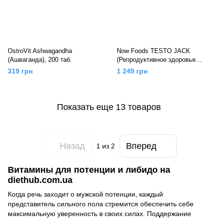
OstroVit Ashwagandha
Now Foods TESTO JACK
(Ашваганда), 200 таб.
(Репродуктивное здоровье
мужчин) 100, 120 вег. капс
319 грн
1 249 грн
Показать еще 13 товаров
Назад
Вперед
1
из 2
Витамины для потенции и либидо на
diethub.com.ua
Когда речь заходит о мужской потенции, каждый
представитель сильного пола стремится обеспечить себе
максимальную уверенность в своих силах. Поддержание