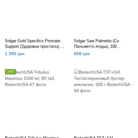
Solgar Gold Specifics Prostate
Solgar Saw Palmetto (Со
Support (Здоровье простаты),
Пальметто ягоды), 100
60 вег.капс.
вег.капс.
1 395 грн
659 грн
ХИТ