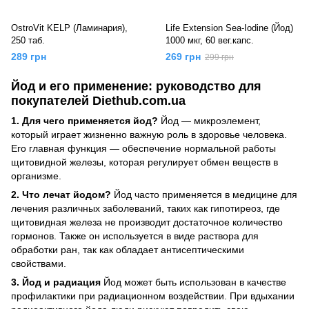
OstroVit KELP (Ламинария),
Life Extension Sea-Iodine (Йод)
250 таб.
1000 мкг, 60 вег.капс.
289 грн
269 грн
299 грн
Йод и его применение: руководство для
покупателей Diethub.com.ua
1. Для чего применяется йод?
Йод — микроэлемент,
который играет жизненно важную роль в здоровье человека.
Его главная функция — обеспечение нормальной работы
щитовидной железы, которая регулирует обмен веществ в
организме.
2. Что лечат йодом?
Йод часто применяется в медицине для
лечения различных заболеваний, таких как гипотиреоз, где
щитовидная железа не производит достаточное количество
гормонов. Также он используется в виде раствора для
обработки ран, так как обладает антисептическими
свойствами.
3. Йод и радиация
Йод может быть использован в качестве
профилактики при радиационном воздействии. При вдыхании