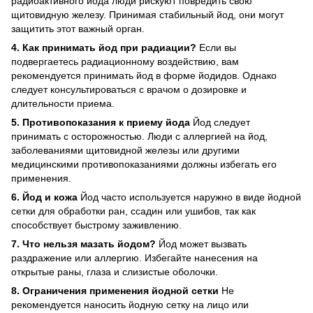
радиоактивного йода люди рискуют повредить свою
щитовидную железу. Принимая стабильный йод, они могут
защитить этот важный орган.
4. Как принимать йод при радиации?
Если вы
подвергаетесь радиационному воздействию, вам
рекомендуется принимать йод в форме йодидов. Однако
следует консультироваться с врачом о дозировке и
длительности приема.
5. Противопоказания к приему йода
Йод следует
принимать с осторожностью. Люди с аллергией на йод,
заболеваниями щитовидной железы или другими
медицинскими противопоказаниями должны избегать его
применения.
6. Йод и кожа
Йод часто используется наружно в виде йодной
сетки для обработки ран, ссадин или ушибов, так как
способствует быстрому заживлению.
7. Что нельзя мазать йодом?
Йод может вызвать
раздражение или аллергию. Избегайте нанесения на
открытые раны, глаза и слизистые оболочки.
8. Ограничения применения йодной сетки
Не
рекомендуется наносить йодную сетку на лицо или