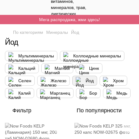
Мега распродажа, жми здесь!
По категориям
Минералы
Йод
Йод
Мультиминералы
Коллоидные минералы
Кальций
Магний
Цинк
Селен
Железо
Йод
Хром
Калий
Марганец
Бор
Медь
Фильтр
По популярности