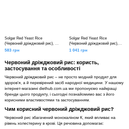
Solgar Red Yeast Rice
Solgar Red Yeast Rice
(Червоний дріжджовий рис), 60
(Червоний дріжджовий рис),
вег.капс
120 вег.капс
583 грн
1 041 грн
Червоний дріжджовий рис: користь,
застосування та особливості
Червоний дріжджовий рис – не просто модний продукт для
здоров'я, а й перевірений засіб народної медицини. У нашому
інтернет-магазині diethub.com.ua ми пропонуємо найкращі
бренди цього продукту, і сьогодні познайомимо вас з його
корисними властивостями та застосуванням.
Чим корисний червоний дріжджовий рис?
Червоний рис збагачений монокаліном К, який впливає на
рівень холестерину в крові. Ця речовина допомагає: