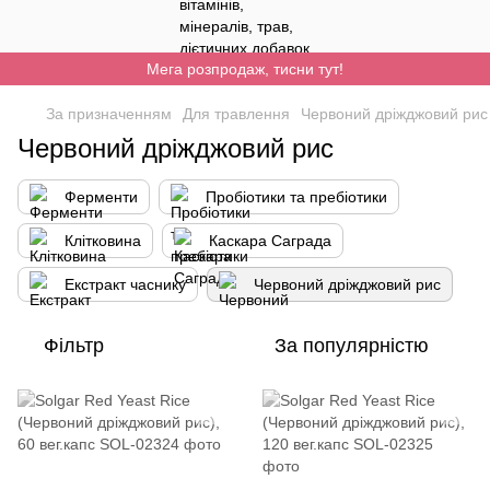
Мега розпродаж, тисни тут!
За призначенням
Для травлення
Червоний дріжджовий рис
Червоний дріжджовий рис
Ферменти
Пробіотики та пребіотики
Клітковина
Каскара Саграда
Екстракт часнику
Червоний дріжджовий рис
Фільтр
За популярністю