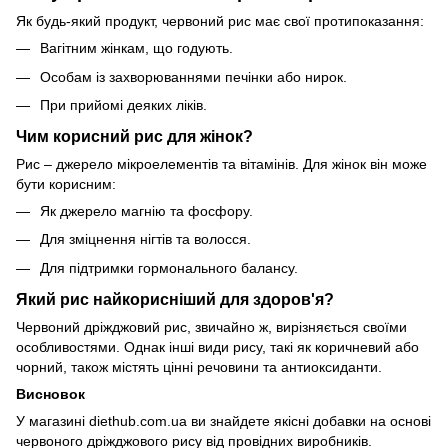
Як будь-який продукт, червоний рис має свої протипоказання:
Вагітним жінкам, що годують.
Особам із захворюваннями печінки або нирок.
При прийомі деяких ліків.
Чим корисний рис для жінок?
Рис – джерело мікроелементів та вітамінів. Для жінок він може
бути корисним:
Як джерело магнію та фосфору.
Для зміцнення нігтів та волосся.
Для підтримки гормонального балансу.
Який рис найкорисніший для здоров'я?
Червоний дріжджовий рис, звичайно ж, вирізняється своїми
особливостями. Однак інші види рису, такі як коричневий або
чорний, також містять цінні речовини та антиоксиданти.
Висновок
У магазині diethub.com.ua ви знайдете якісні добавки на основі
червоного дріжджового рису від провідних виробників.