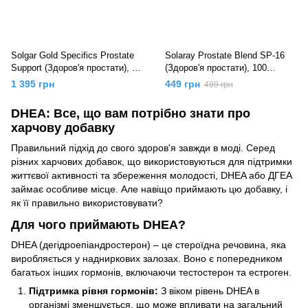
Solgar Gold Specifics Prostate
Solaray Prostate Blend SP-16
Support (Здоров'я простати), 60
(Здоров'я простати), 100
вег.капс.
вег.капс.
1 395 грн
449 грн
499 грн
DHEA: Все, що вам потрібно знати про
харчову добавку
Правильний підхід до свого здоров'я завжди в моді. Серед
різних харчових добавок, що використовуються для підтримки
життєвої активності та збереження молодості, DHEA або ДГЕА
займає особливе місце. Але навіщо приймають цю добавку, і
як її правильно використовувати?
Для чого приймають DHEA?
DHEA (дегідроепіандростерон) – це стероїдна речовина, яка
виробляється у надниркових залозах. Воно є попередником
багатьох інших гормонів, включаючи тестостерон та естроген.
Підтримка рівня гормонів:
З віком рівень DHEA в
організмі зменшується, що може впливати на загальний