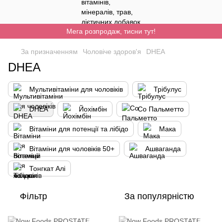
Мега розпродаж, тисни тут!
За призначенням
Чоловіче здоров'я
DHEA
DHEA
Мультивітаміни для чоловіків
Трібулус
DHEA
Йохімбін
Со Пальметто
Вітаміни для потенції та лібідо
Мака
Вітаміни для чоловіків 50+
Ашваганда
Тонгкат Алі
Фільтр
За популярністю