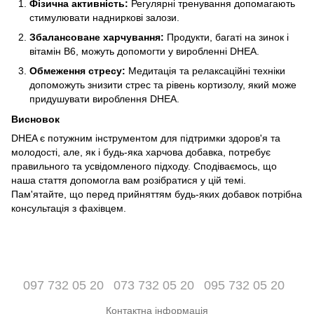
Фізична активність:
Регулярні тренування допомагають
стимулювати надниркові залози.
Збалансоване харчування:
Продукти, багаті на зинок і
вітамін B6, можуть допомогти у виробленні DHEA.
Обмеження стресу:
Медитація та релаксаційні техніки
допоможуть знизити стрес та рівень кортизолу, який може
придушувати вироблення DHEA.
Висновок
DHEA є потужним інструментом для підтримки здоров'я та
молодості, але, як і будь-яка харчова добавка, потребує
правильного та усвідомленого підходу. Сподіваємось, що
наша стаття допомогла вам розібратися у цій темі.
Пам'ятайте, що перед прийняттям будь-яких добавок потрібна
консультація з фахівцем.
097 732 05 20
073 732 05 20
095 732 05 20
Контактна інформація