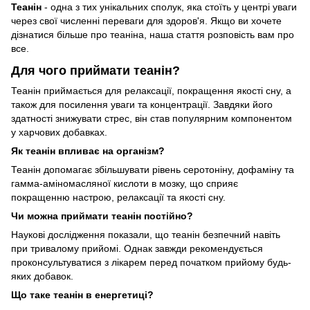
Теанін
- одна з тих унікальних сполук, яка стоїть у центрі уваги
через свої численні переваги для здоров'я. Якщо ви хочете
дізнатися більше про теаніна, наша стаття розповість вам про
все.
Для чого приймати теанін?
Теанін приймається для релаксації, покращення якості сну, а
також для посилення уваги та концентрації. Завдяки його
здатності знижувати стрес, він став популярним компонентом
у харчових добавках.
Як теанін впливає на організм?
Теанін допомагає збільшувати рівень серотоніну, дофаміну та
гамма-аміномасляної кислоти в мозку, що сприяє
покращенню настрою, релаксації та якості сну.
Чи можна приймати теанін постійно?
Наукові дослідження показали, що теанін безпечний навіть
при тривалому прийомі. Однак завжди рекомендується
проконсультуватися з лікарем перед початком прийому будь-
яких добавок.
Що таке теанін в енергетиці?