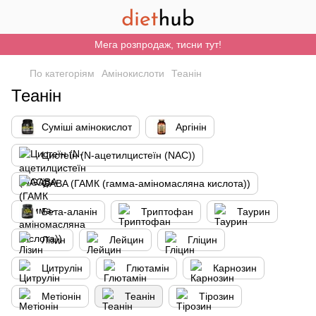
Мега розпродаж, тисни тут!
По категоріям
Амінокислоти
Теанін
Теанін
Суміші амінокислот
Аргінін
Цистеїн (N-ацетилцистеїн (NAC))
GABA (ГАМК (гамма-аміномасляна кислота))
Бета-аланін
Триптофан
Таурин
Лізин
Лейцин
Гліцин
Цитрулін
Глютамін
Карнозин
Метіонін
Теанін
Тірозин