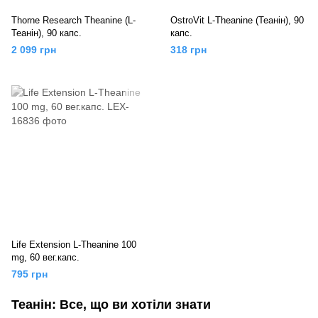
Thorne Research Theanine (L-
OstroVit L-Theanine (Теанін), 90
Теанін), 90 капс.
капс.
2 099 грн
318 грн
Life Extension L-Theanine 100
mg, 60 вег.капс.
795 грн
Теанін: Все, що ви хотіли знати