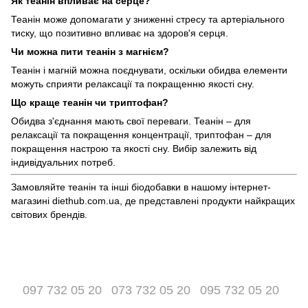
Як теанін впливає на серце?
Теанін може допомагати у зниженні стресу та артеріального
тиску, що позитивно впливає на здоров'я серця.
Чи можна пити теанін з магнієм?
Теанін і магній можна поєднувати, оскільки обидва елементи
можуть сприяти релаксації та покращенню якості сну.
Що краще теанін чи триптофан?
Обидва з'єднання мають свої переваги. Теанін – для
релаксації та покращення концентрації, триптофан – для
покращення настрою та якості сну. Вибір залежить від
індивідуальних потреб.
Замовляйте теанін та інші біодобавки в нашому інтернет-
магазині diethub.com.ua, де представлені продукти найкращих
світових брендів.
097 732 05 20
073 732 05 20
095 732 05 20