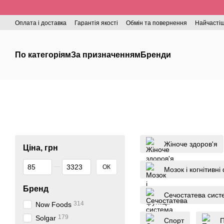
Перейти до основного контенту
Оплата і доставка
Гарантія якості
Обмін та повернення
Найчастіш
По категоріям
За призначенням
Бренди
Жіноче здоров'я
Ціна, грн
Від Ціна, грн
До Ціна, грн
ОК
Мозок і когнітивні
Бренд
Сечостатева сист
314
Now Foods
179
Solgar
Спорт
П