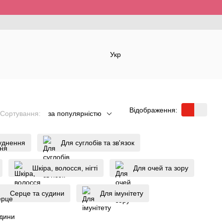
Укр
Відображення:
Сортування:
за популярністю
уднення
Для суглобів та зв'язок
Шкіра, волосся, нігті
Для очей та зору
Серце та судини
Для імунітету