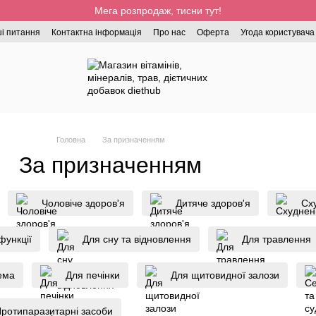
Мега розпродаж, тисни тут!
і питання
Контактна інформація
Про нас
Оферта
Угода користувача
Головна
За призначенням
За призначенням
Чоловіче здоров'я
Дитяче здоров'я
Сх
 функції
Для сну та відновлення
Для травлення
ема
Для печінки
Для щитовидної залози
ротипаразитарні засоби