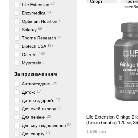
47
Life Extension
44
Enzymedica
7
Optimum Nutrition
88
Solaray
74
Thorne Research
117
Biotech USA
109
OstroVit
8
Myprotein
За призначенням
128
Антиоксидант
17
Детокс
12
Дитяче здоров'я
32
Для очей та зору
26
Life Extension Ginkgo Bilo
Для печінки
(Гінкго білоба) 120 мг, 36
59
Для сну і відновлення
1 599 грн
131
Для спорту