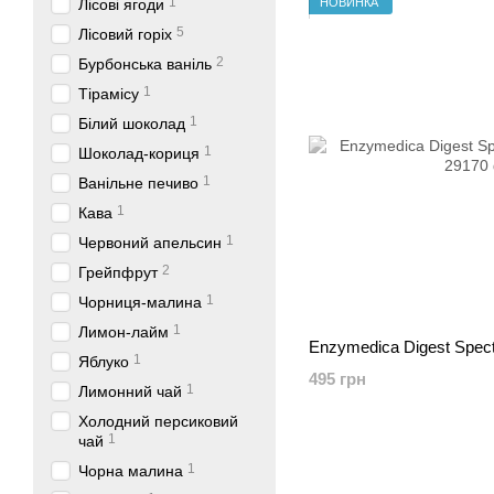
1
НОВИНКА
Лісові ягоди
5
Лісовий горіх
2
Бурбонська ваніль
1
Тірамісу
1
Білий шоколад
1
Шоколад-кориця
1
Ванільне печиво
1
Кава
1
Червоний апельсин
2
Грейпфрут
1
Чорниця-малина
1
Лимон-лайм
Enzymedica Digest Spect
1
Яблуко
495 грн
1
Лимонний чай
Холодний персиковий
1
чай
1
Чорна малина