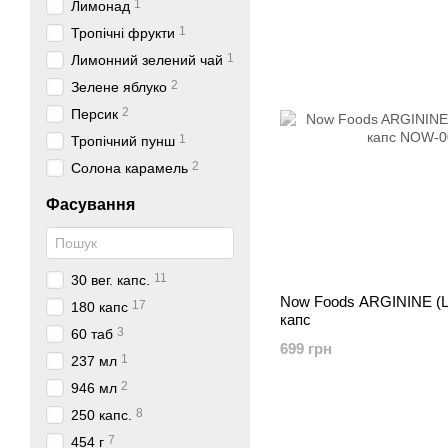
1
Лимонад
1
Тропічні фрукти
1
Лимонний зелений чай
2
Зелене яблуко
2
Персик
1
Тропічний пунш
2
Солона карамель
Фасування
11
30 вег. капс.
Now Foods ARGININE (L-аргінін) 500 мг, 250
17
180 капс
капс
3
60 таб
699 грн
1
237 мл
2
946 мл
8
250 капс.
7
454 г