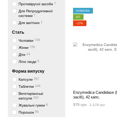
7
Противірусні засоби
Для Репродуктивної
НОВИНКА
7
системи
ХІТ
1
Для вагітних
−17%
Стать
728
Чоловіки
729
Жінки
14
Діти
9
Літні люди
Форма випуску
257
Капсули
144
Таблетки
Enzymedica Candidase 
Вегетаріанські
засіб), 42 капс.
263
капсули
979 грн
1 179 грн
8
Жувальні гумки
95
Порошок