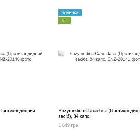
НОВИНКА
ХІТ
(Протикандидний
Enzymedica Candidase (Протикандид
засіб), 84 капс.
1 649 грн