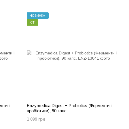
НОВИНКА
ХІТ
нти і
Enzymedica Digest + Probiotics (Ферменти і
пробіотики), 90 капс.
1 099 грн