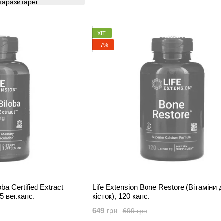
ХІТ
−7%
ba Certified Extract
Life Extension Bone Restore (Вітаміни
5 вег.капс.
кісток), 120 капс.
649 грн
699 грн