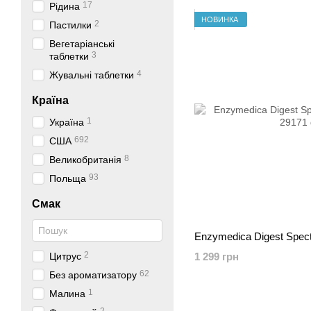
17
Рідина
НОВИНКА
2
Пастилки
Вегетаріанські
3
таблетки
4
Жувальні таблетки
Країна
1
Україна
692
США
8
Великобританія
93
Польща
Смак
Enzymedica Digest Spect
2
Цитрус
1 299 грн
62
Без ароматизатору
1
Малина