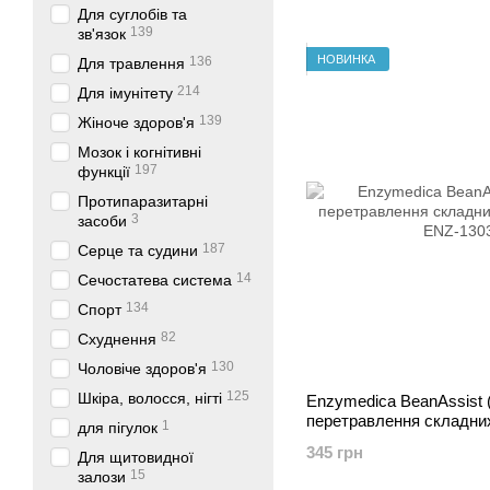
Для суглобів та
139
зв'язок
НОВИНКА
136
Для травлення
214
Для імунітету
139
Жіноче здоров'я
Мозок і когнітивні
197
функції
Протипаразитарні
3
засоби
187
Серце та судини
14
Сечостатева система
134
Спорт
82
Схуднення
130
Чоловіче здоров'я
125
Шкіра, волосся, нігті
Enzymedica BeanAssist
перетравлення складних 
1
для пігулок
345 грн
Для щитовидної
15
залози