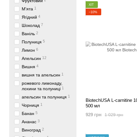
2
Фруктовий
ХІТ
1
М'ята
−10%
4
Ягідний
7
Шоколад
2
Ваніль
5
Полуниця
6
Лимон
12
Апельсин
4
Вишня
1
вишня та апельсин
рожевого лимонаду,
1
лохини та полуниці
1
апельсин та полуниця
BiotechUSA L-carnitine 1
1
Чорниця
500 мл
5
Банан
929 грн
1 029 грн
3
Ананас
2
Виноград