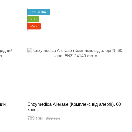
НОВИНКА
ХІТ
−5%
ний
Enzymedica Allerase (Комплекс від алергії), 60
капс.
799 грн
839 грн