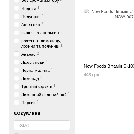
Без ароматизатору
1
Ягідний
1
Полуниця
2
Апельсин
1
вишня та апельсин
рожевого лимонаду,
1
лохини та полуниці
2
Ананас
1
Лісові ягоди
Now Foods Вітамін C-10
1
Чорна малина
443 грн
1
Лимонад
1
Тропічні фрукти
1
Лимонний зелений чай
2
Персик
Фасування