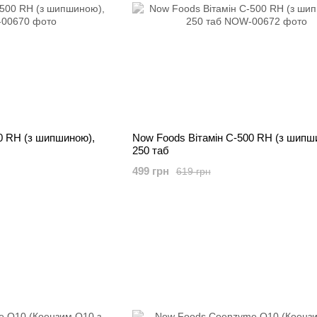
0 RH (з шипшиною),
Now Foods Вітамін C-500 RH (з шипш
250 таб
499 грн
619 грн