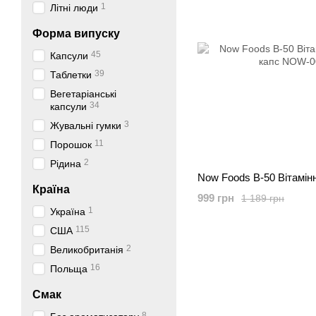
1
Літні люди
Форма випуску
45
Капсули
39
Таблетки
Вегетаріанські
34
капсули
3
Жувальні гумки
11
Порошок
2
Рідина
Now Foods B-50 Вітамін
Країна
999 грн
1 189 грн
1
Україна
115
США
2
Великобританія
16
Польща
Смак
8