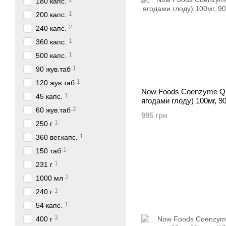
2
180 капс.
1
200 капс.
2
240 капс.
1
360 капс.
1
500 капс.
1
90 жув.таб
1
120 жув.таб
Now Foods Coenzyme Q1
1
45 капс.
ягодами глоду) 100мг, 9
2
60 жув.таб
995 грн
1
250 г
1
360 вег.капс.
1
150 таб
1
231 г
2
1000 мл
1
240 г
1
54 капс.
3
400 г