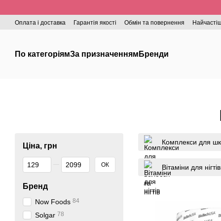
Перейти до основного контенту
Оплата і доставка
Гарантія якості
Обмін та повернення
Найчастіш
По категоріям
За призначенням
Бренди
Комплекси для шкі
Ціна, грн
Від Ціна, грн
До Ціна, грн
ОК
Вітаміни для нігтів
Бренд
84
Now Foods
78
Solgar