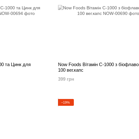
00 та Цинк для
Now Foods Вітамін C-1000 з біофлавоноїдами,
100 вег.капс
399 грн
−19%