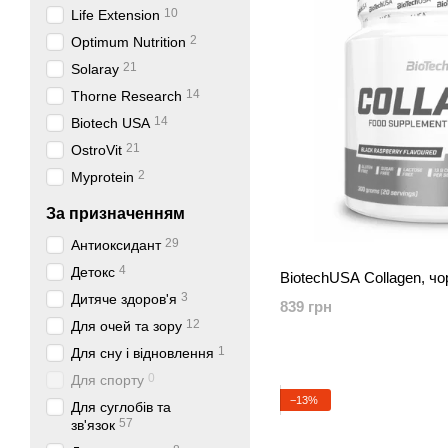
10
Life Extension
2
Optimum Nutrition
21
Solaray
14
Thorne Research
14
Biotech USA
21
OstroVit
2
Myprotein
За призначенням
29
Антиоксидант
4
Детокс
BiotechUSA Collagen, чо
3
Дитяче здоров'я
839 грн
12
Для очей та зору
1
Для сну і відновлення
0
Для спорту
−13%
Для суглобів та
57
зв'язок