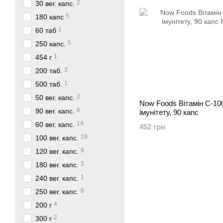
2
30 вег. капс.
5
180 капс
1
60 таб
5
250 капс.
1
454 г
3
200 таб.
1
500 таб.
2
50 вег. капс.
Now Foods Вітамін C-10
6
90 вег. капс.
імунітету, 90 капс
14
60 вег. капс.
452 грн
19
100 вег. капс.
9
120 вег. капс.
3
180 вег. капс.
1
240 вег. капс.
6
250 вег. капс.
4
200 г
2
300 г