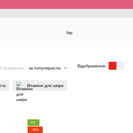
Укр
Відображення:
Сортування:
за популярністю
ота
Вітаміни для шкіри
ХІТ
−30%