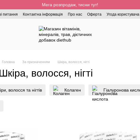
Мега розпродаж, тисни тут!
і питання
Контактна інформація
Про нас
Оферта
Угода користувача
Головна
За призначенням
Шкіра, волосся, нігті
Шкіра, волосся, нігті
ри, волосся та нігтів
Колаген
Гіалуронова кисл