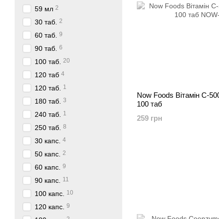
2
59 мл
2
30 таб.
9
60 таб.
6
90 таб.
20
100 таб.
4
120 таб
1
120 таб.
Now Foods Вітамін C-50
3
180 таб.
100 таб
1
240 таб.
259 грн
8
250 таб.
4
30 капс.
2
50 капс.
9
60 капс.
11
90 капс.
10
100 капс.
9
120 капс.