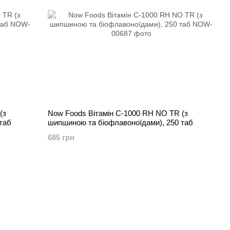
(з
Now Foods Вітамін C-1000 RH NO TR (з
таб
шипшиною та біофлавоноїдами), 250 таб
685 грн