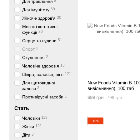
8
Для травлення
69
Для імунітету
30
Жіноче здоров'я
Мозок і когнітивні
36
функції
51
Серце та судини
0
Спорт
2
Схуднення
13
Чоловіче здоров'я
121
Шкіра, волосся, нігті
Now Foods Vitamin B-100
Для щитовидної
3
вивільнення), 100 таб
залози
1
Противірусні засоби
699 грн
799 грн
Стать
119
Чоловіки
−16%
131
Жінки
3
Діти