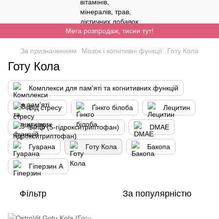
Мега розпродаж, тисни тут!
За призначенням
Мозок і когнітивні функції
Готу Кола
Готу Кола
Комплекси для пам'яті та когнитивних функцій
Від стресу
Ґінкго білоба
Лецитин
5-htp (5-гідрокситриптофан)
DMAE
Гуарана
Готу Кола
Бакопа
Гіперзин А
Фільтр
За популярністю