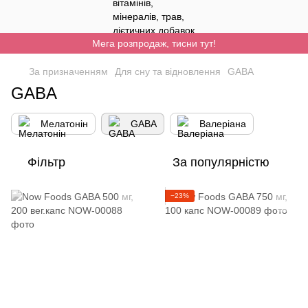
Мега розпродаж, тисни тут!
За призначенням
Для сну та відновлення
GABA
GABA
Мелатонін
GABA
Валеріана
Фільтр
За популярністю
−23%