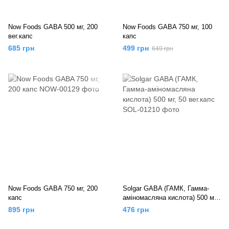
Now Foods GABA 500 мг, 200
Now Foods GABA 750 мг, 100
вег.капс
капс
685 грн
499 грн
649 грн
Now Foods GABA 750 мг, 200
Solgar GABA (ГАМК, Гамма-
капс
аміномасляна кислота) 500 мг,
50 вег.капс
895 грн
476 грн