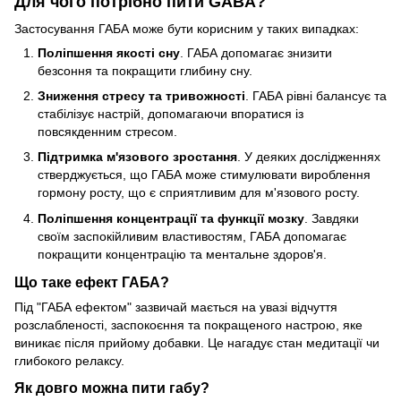
Для чого потрібно пити GABA?
Застосування ГАБА може бути корисним у таких випадках:
Поліпшення якості сну
. ГАБА допомагає знизити
безсоння та покращити глибину сну.
Зниження стресу та тривожності
. ГАБА рівні балансує та
стабілізує настрій, допомагаючи впоратися із
повсякденним стресом.
Підтримка м'язового зростання
. У деяких дослідженнях
стверджується, що ГАБА може стимулювати вироблення
гормону росту, що є сприятливим для м'язового росту.
Поліпшення концентрації та функції мозку
. Завдяки
своїм заспокійливим властивостям, ГАБА допомагає
покращити концентрацію та ментальне здоров'я.
Що таке ефект ГАБА?
Під "ГАБА ефектом" зазвичай мається на увазі відчуття
розслабленості, заспокоєння та покращеного настрою, яке
виникає після прийому добавки. Це нагадує стан медитації чи
глибокого релаксу.
Як довго можна пити габу?