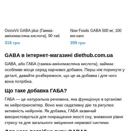
OstroVit GABA plus (Гамма-
Now Foods GABA 500 мг, 100
аміномасляна кислота), 90 таб.
вег.капс
318 грн
399 грн
GABA в інтернет-магазині diethub.com.ua
GABA, або ГАБА (гамма-аміномасляна кислота), займає
особливе місце серед харчових добавок. Перш ніж поринути у
деталі, давайте розберемося, що це за добавка і для чого
вона потрібна.
Що таке добавка ГАБА?
ГАБА — це натуральна речовина, яка функціонує в організмі
як нейротрансмітер. Воно має седативну дію та регулює
активність нейронів. Як добавка, ГАБА зазвичай
використовується для покращення якості сну, зниження рівня
стресу та для загального зміцнення нервової системи.