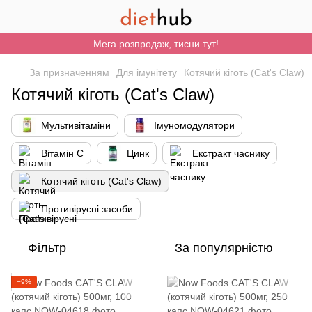
Мега розпродаж, тисни тут!
За призначенням
Для імунітету
Котячий кіготь (Cat's Claw)
Котячий кіготь (Cat's Claw)
Мультивітаміни
Імуномодулятори
Вітамін С
Цинк
Екстракт часнику
Котячий кіготь (Cat's Claw)
Противірусні засоби
Фільтр
За популярністю
−9%