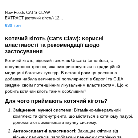
Now Foods CAT'S CLAW
EXTRACT (котячий кіготь) 120
капс
639 грн
Котячий кіготь (Cat's Claw): Корисні
властивості та рекомендації щодо
застосування
Котячий кіготь, відомий також як Uncaria tomentosa, є
популярною травою, яка використовується в традиційній
медицині багатьох культур. В останні роки ця рослинна
добавка набула величезної популярності в Європі та США
завдяки своїм потенційним лікувальним властивостям. Що ж
робить котячий кіготь таким особливим?
Для чого приймають котячий кіготь?
Зміцнення імунної системи
: Вітамінно-мінеральний
комплекс та фітонутрієнти, що містяться в котячому пазурі,
допомагають зміцнювати імунну систему.
Антиоксидантні властивості
: Захищає клітини від
вільних радикалів, запобігаючи ранньому старінню та