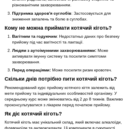
різноманітним захворюванням.
Підтримка здоров'я суглобів
: Застосовується для
зниження запалень та болю в суглобах.
Кому не можна приймати котячий кіготь?
Вагітним та годуючим
: Недостатньо даних про безпеку
прийому під час вагітності та лактації.
Людям з аутоімунними захворюваннями:
Може
активувати імунну систему та посилити симптоми
захворювання.
Перед операціями:
Може посилити ризик кровотеч.
Скільки днів потрібно пити котячий кіготь?
Рекомендований курс прийому котячого кігтя залежить від
мети прийому та індивідуальних особливостей організму. У
середньому курс може змінюватись від 2 до 8 тижнів. Важливо
проконсультуватися з лікарем перед початком прийому.
Як діє котячий кіготь?
Котячий кіготь має унікальний склад, який включає алкалоїди,
флавоноїди та антиоксиданти. Ці компоненти в сукупності