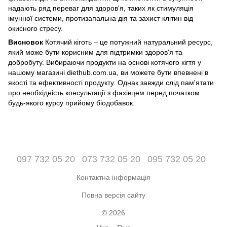
надають ряд переваг для здоров'я, таких як стимуляція
імунної системи, протизапальна дія та захист клітин від
окисного стресу.
Висновок
Котячий кіготь – це потужний натуральний ресурс,
який може бути корисним для підтримки здоров'я та
добробуту. Вибираючи продукти на основі котячого кігтя у
нашому магазині diethub.com.ua, ви можете бути впевнені в
якості та ефективності продукту. Однак завжди слід пам'ятати
про необхідність консультації з фахівцем перед початком
будь-якого курсу прийому біодобавок.
097 732 05 20
073 732 05 20
095 732 05 20
Контактна інформація
Повна версія сайту
© 2026