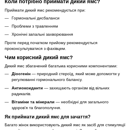
Коли потрібно приймати дикий ямс?
Приймати дикий ямс рекомендується при:
Гормональні дисбаланси
Проблеми з травленням
Хронічні запальні захворювання
Проте перед початком прийому рекомендується
проконсультуватися з фахівцем.
Чим корисний дикий ямс?
Дикий ямс збагачений багатьма корисними компонентами:
Діосгенін
— природний стероїд, який може допомогти у
регулюванні гормонального балансу.
Антиоксиданти
— захищають організм від вільних
радикалів.
Вітаміни та мінерали
— необхідні для загального
здоров'я та благополуччя.
Як приймати дикий ямс для зачаття?
Багато жінок використовують дикий ямс як засіб для стимуляції