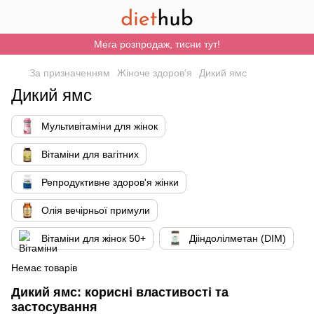
Мега розпродаж, тисни тут!
За призначенням
Жіноче здоров'я
Дикий ямс
Дикий ямс
Мультивітаміни для жінок
Вітаміни для вагітних
Репродуктивне здоров'я жінки
Олія вечірньої примули
Вітаміни для жінок 50+
Дііндолілметан (DIM)
Немає товарів
Дикий ямс: корисні властивості та
застосування