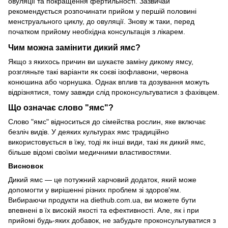
овуляції та покращення фертильності. Зазвичай
рекомендується розпочинати прийом у першій половині
менструального циклу, до овуляції. Знову ж таки, перед
початком прийому необхідна консультація з лікарем.
Чим можна замінити дикий ямс?
Якщо з якихось причин ви шукаєте заміну дикому ямсу,
розгляньте такі варіанти як соєві ізофлавони, червона
конюшина або чорнушка. Однак вплив та дозування можуть
відрізнятися, тому завжди слід проконсультуватися з фахівцем.
Що означає слово "ямс"?
Слово "ямс" відноситься до сімейства рослин, яке включає
безліч видів. У деяких культурах ямс традиційно
використовується в їжу, тоді як інші види, такі як дикий ямс,
більше відомі своїми медичними властивостями.
Висновок
Дикий ямс — це потужний харчовий додаток, який може
допомогти у вирішенні різних проблем зі здоров'ям.
Вибираючи продукти на diethub.com.ua, ви можете бути
впевнені в їх високій якості та ефективності. Але, як і при
прийомі будь-яких добавок, не забудьте проконсультуватися з