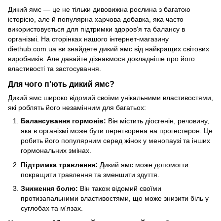
Дикий ямс — це не тільки дивовижна рослина з багатою
історією, але й популярна харчова добавка, яка часто
використовується для підтримки здоров'я та балансу в
організмі. На сторінках нашого інтернет-магазину
diethub.com.ua ви знайдете дикий ямс від найкращих світових
виробників. Але давайте дізнаємося докладніше про його
властивості та застосування.
Для чого п'ють дикий ямс?
Дикий ямс широко відомий своїми унікальними властивостями,
які роблять його незамінним для багатьох:
Балансування гормонів:
Він містить діосгенін, речовину,
яка в організмі може бути перетворена на прогестерон. Це
робить його популярним серед жінок у менопаузі та інших
гормональних змінах.
Підтримка травлення:
Дикий ямс може допомогти
покращити травлення та зменшити здуття.
Зниження болю:
Він також відомий своїми
протизапальними властивостями, що може знизити біль у
суглобах та м'язах.