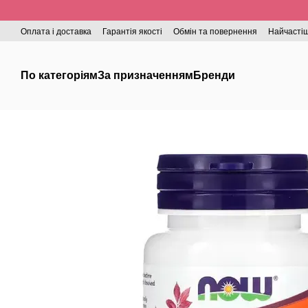
Перейти до основного контенту
Оплата і доставка
Гарантія якості
Обмін та повернення
Найчастіш
По категоріям
За призначенням
Бренди