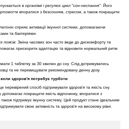
пускається в організмі і регулює цикл "сон-неспання". Його
опомогти впоратися з безсонням, стресом, а також покращити
латонін сприяє активації імунної системи, допомагаючи
сами та бактеріями.
х поясів
: Зміна часових зон часто веде до дискомфорту та
опомагає прискорити адаптацію та відновити нормальний ритм
ати 1 таблетку за 30 хвилин до сну. Слід дотримуватись
ковці та не перевищувати рекомендовану денну дозу.
коли здоров'я потребує турботи
 перевірений спосіб підтримувати здоров'я та якість сну.
 допомагає покращити якість відпочинку, впоратися з
також підтримує імунну систему. Цей продукт стане ідеальним
ідтримувати свою активність та здоров'я на високому рівні.