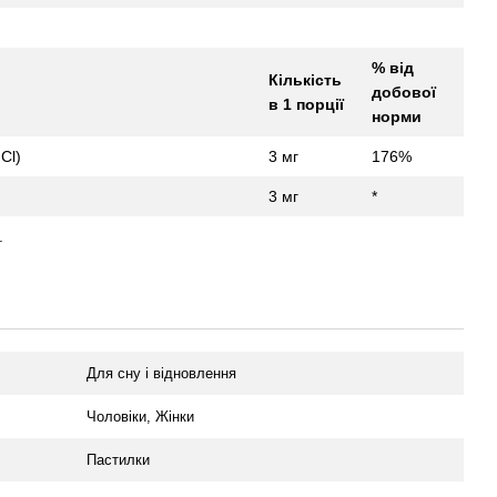
% від
Кількість
добової
в 1 порції
норми
Cl)
3 мг
176%
3 мг
*
.
Для сну і відновлення
Чоловіки, Жінки
Пастилки