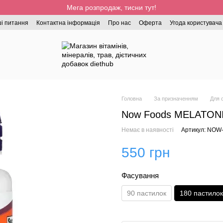
Мега розпродаж, тисни тут!
і питання
Контактна інформація
Про нас
Оферта
Угода користувача
Головна
За призначенням
Для 
Now Foods MELATONIN
Немає в наявності
Артикул: NOW
550 грн
Фасування
90 пастилок
180 пастилок