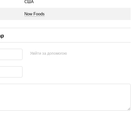
США
Now Foods
ар
Увійти за допомогою