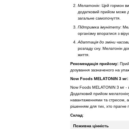
Мелатонін
: Цей гормон ви
додатковий прийом може д
загальне самопочуття.
Підтримка імунітету
: Ме
організму впоратися з віру
Адаптація до зміни часови
розладу сну. Мелатонін д
життя.
Рекомендація прийому:
Прийм
дозування зазначеного на упа
Now Foods MELATONIN 3 мг: 
Now Foods MELATONIN 3 мг - це
Додатковий прийом мелатоніну
навантаженнями та стресом, а 
рішенням для тих, хто прагне п
Склад
:
Поживна цінність