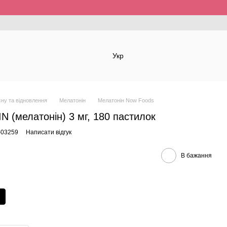
Укр
сну та відновлення
Мелатонін
Мелатонін Now Foods
 (мелатонін) 3 мг, 180 пастилок
-03259
Написати відгук
В бажання