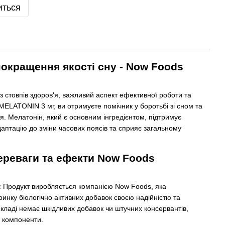
иться
покращення якості сну - Now Foods
з стовпів здоров'я, важливий аспект ефективної роботи та
MELATONIN 3 мг, ви отримуєте помічник у боротьбі зі сном та
я. Мелатонін, який є основним інгредієнтом, підтримує
аптацію до зміни часових поясів та сприяє загальному
переваги та ефекти Now Foods
: Продукт виробляється компанією Now Foods, яка
инку біологічно активних добавок своєю надійністю та
складі немає шкідливих добавок чи штучних консервантів,
 компоненти.