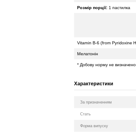
Розмір порції:
1 пастилка
Vitamin B-6 (from Pyridoxine H
Мелатонін
* Добову норму не визначено
Характеристики
За призначенням
Стать
Форма випуску